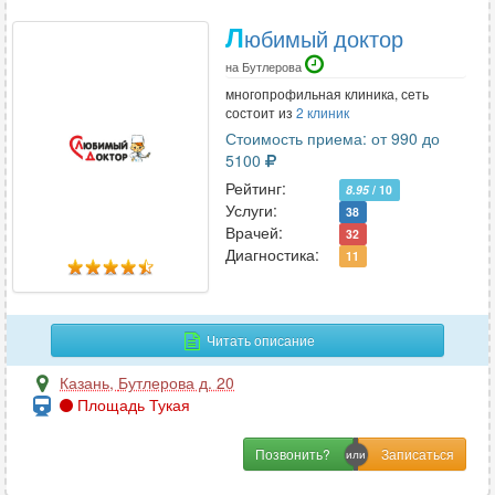
Л
юбимый доктор
на Бутлерова
многопрофильная клиника, сеть
состоит из
2 клиник
Стоимость приема: от 990 до
5100
Рейтинг:
8.95
/ 10
Услуги:
38
Врачей:
32
Диагностика:
11
Читать описание
Казань
,
Бутлерова д. 20
Площадь Тукая
Позвонить?