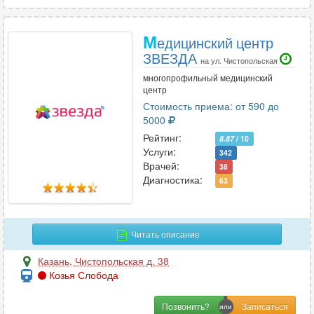
М
едицинский центр
ЗВЕЗДА
на ул. Чистопольская
многопрофильный медицинский
центр
Стоимость приема: от 590 до
5000
Рейтинг:
8.87
/ 10
Услуги:
342
Врачей:
38
Диагностика:
63
Читать описание
Казань
,
Чистопольская д. 38
Козья Слобода
Позвонить?