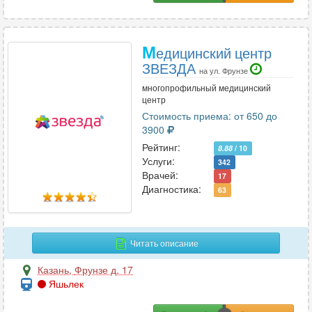
М
едицинский центр
ЗВЕЗДА
на ул. Фрунзе
многопрофильный медицинский
центр
Стоимость приема: от 650 до
3900
Рейтинг:
8.88
/ 10
Услуги:
342
Врачей:
17
Диагностика:
63
Читать описание
Казань
,
Фрунзе д. 17
Яшьлек