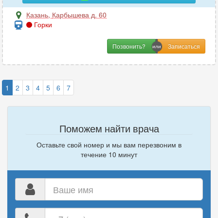
Казань
,
Карбышева д. 60
Горки
Позвонить?
1
2
3
4
5
6
7
Поможем найти врача
Оставьте свой номер и мы вам перезвоним в
течение 10 минут
Ваше
имя
Ваш