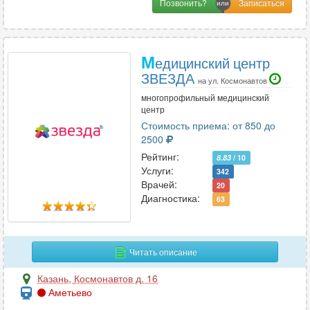
Позвонить?
М
едицинский центр
ЗВЕЗДА
на ул. Космонавтов
многопрофильный медицинский
центр
Стоимость приема: от 850 до
2500
Рейтинг:
8.83
/ 10
Услуги:
342
Врачей:
20
Диагностика:
63
Читать описание
Казань
,
Космонавтов д. 16
Аметьево