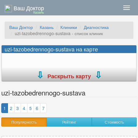
Ваш Доктор
Нави
Казань
Ваш Доктор
Казань
Клиники
Диагностика
uzi-tazobedrennogo-sustava - список клиник
uzi-tazobedrennogo-sustava на карте
Раскрыть карту
uzi-tazobedrennogo-sustava
1
2
3
4
5
6
7
Популярность
Рейтинг
Стоимость